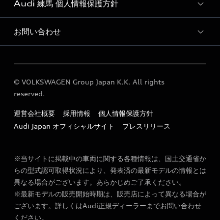
Audi 練馬 個人情報保護方針
Audi 練馬 サービス入庫予約
Audi 練馬 運営会社概要
お問い合わせ
個人情報保護方針
定期点検 / 車検 料金表
各種お問い合わせ
© VOLKSWAGEN Group Japan K.K. All rights
reserved.
運営会社概要
採用情報
個人情報保護方針
Audi Japan オフィシャルサイト
プレスリリース
※当サイトに掲載中の車両に関する各種情報は、国土交通省か
らの型式認可取得状況により、発表済の最新モデルの情報とは
異なる場合がございます。あらかじめご了承ください。
※最新モデルの販売開始時期は、販売店によって異なる場合が
ございます。詳しくはAudi正規ディーラーまでお問い合わせ
ください。