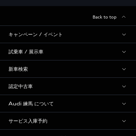
Back to top
キャンペーン / イベント
試乗車 / 展示車
全国統一イベント
ディーラー独自イベント
新車検索
試乗予約
試乗車・展示車一覧
認定中古車
新車検索
Audi 練馬 について
Audi認定中古車検索
おすすめ認定中古車
サービス入庫予約
Audi 練馬 店舗情報
Audi Approved Automobile 練馬 店舗情報